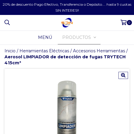
20% de descuento Pago Efectivo, Transferencia o Depósito.... hasta 9 cuotas
SIN INTERES!!
0
MENÚ
PRODUCTOS
Inicio
/
Herramientas Eléctricas
/
Accesorios Herramientas
/
Aerosol LIMPIADOR de detección de fugas TRYTECH
415cm³