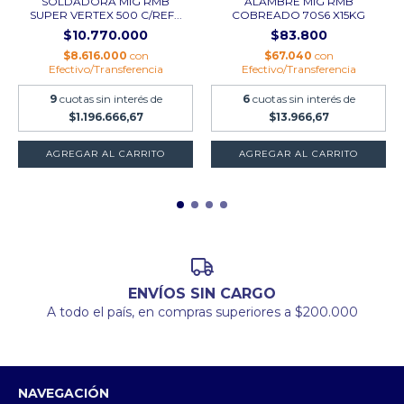
SOLDADORA MIG RMB
ALAMBRE MIG RMB
SUPER VERTEX 500 C/REF...
COBREADO 70S6 X15KG
$10.770.000
$83.800
$8.616.000
con
$67.040
con
Efectivo/Transferencia
Efectivo/Transferencia
9
cuotas sin interés de
6
cuotas sin interés de
$1.196.666,67
$13.966,67
AGREGAR AL CARRITO
ENVÍOS SIN CARGO
A todo el país, en compras superiores a $200.000
NAVEGACIÓN