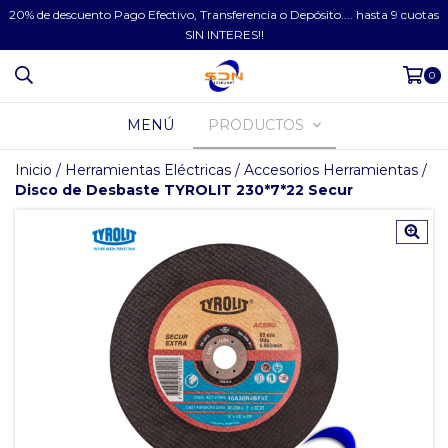
20% de descuento Pago Efectivo, Transferencia o Depósito.... hasta 9 cuotas
SIN INTERES!!
0
MENÚ
PRODUCTOS
Inicio
/
Herramientas Eléctricas
/
Accesorios Herramientas
/
Disco de Desbaste TYROLIT 230*7*22 Secur