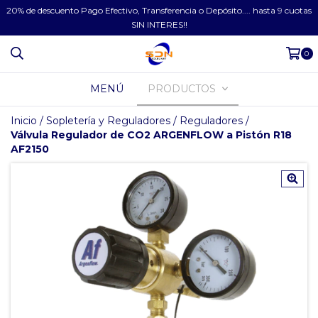
20% de descuento Pago Efectivo, Transferencia o Depósito.... hasta 9 cuotas
SIN INTERES!!
0
MENÚ
PRODUCTOS
Inicio
/
Sopletería y Reguladores
/
Reguladores
/
Válvula Regulador de CO2 ARGENFLOW a Pistón R18
AF2150