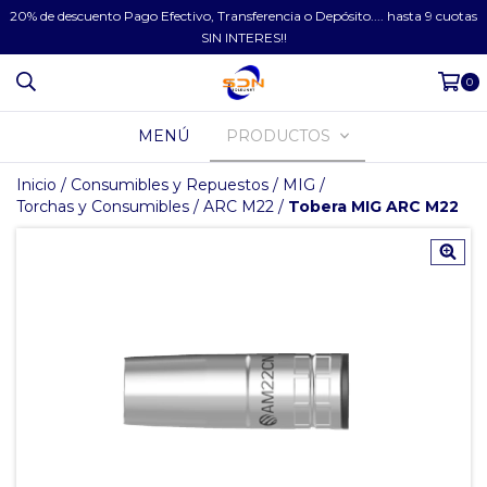
20% de descuento Pago Efectivo, Transferencia o Depósito.... hasta 9 cuotas
SIN INTERES!!
0
MENÚ
PRODUCTOS
Inicio
/
Consumibles y Repuestos
/
MIG
/
Torchas y Consumibles
/
ARC M22
/
Tobera MIG ARC M22