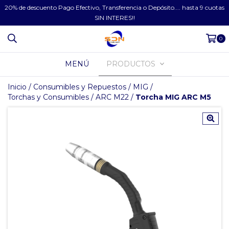
20% de descuento Pago Efectivo, Transferencia o Depósito.... hasta 9 cuotas
SIN INTERES!!
0
MENÚ
PRODUCTOS
Inicio
/
Consumibles y Repuestos
/
MIG
/
Torchas y Consumibles
/
ARC M22
/
Torcha MIG ARC M5